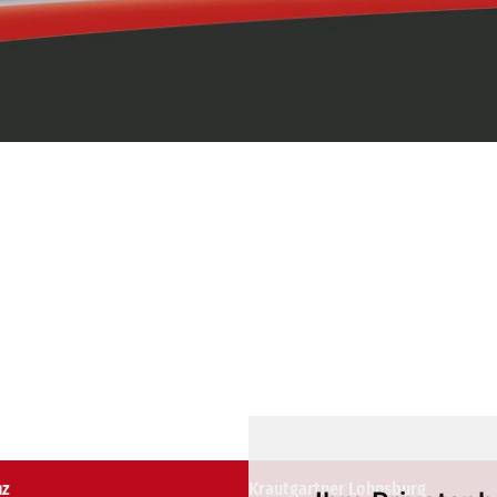
nz
Krautgartner Lohnsburg