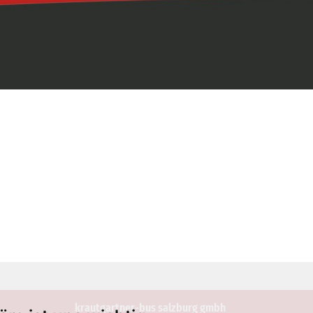
krautgartner-bus salzburg gmbh