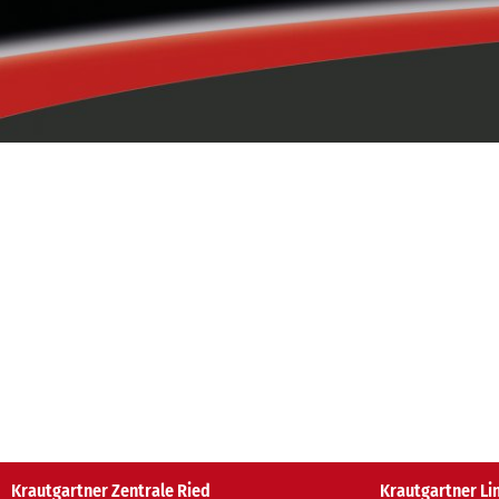
Krautgartner Zentrale Ried
Krautgartner Li