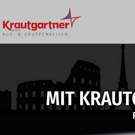
Unsere Reisen
Bus buchen
Reisekalender
Anfrage
Katalogbestellung
Fuhrpark
Gutscheine
Lenkzeit
Zustiege
Versicherung
Feedback
MIT KRAUT
Blätterkataloge
Infoblätter
Newsletter
FAQ