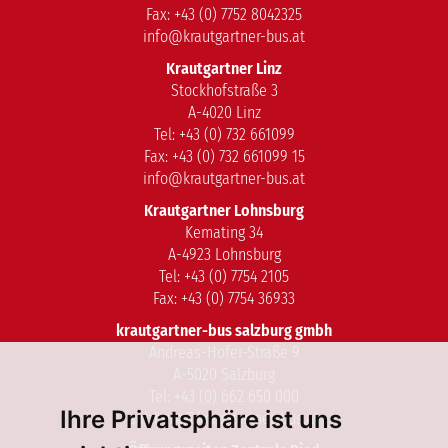
Fax: +43 (0) 7752 8042325
info@krautgartner-bus.at
Krautgartner Linz
Stockhofstraße 3
A-4020 Linz
Tel: +43 (0) 732 661099
Fax: +43 (0) 732 661099 15
info@krautgartner-bus.at
Krautgartner Lohnsburg
Kemating 34
A-4923 Lohnsburg
Tel: +43 (0) 7754 2105
Fax: +43 (0) 7754 36933
krautgartner-bus salzburg gmbh
Andreas-Hofer-Straße 9
A-5020 Salzburg
Tel: +43 (0) 662 650 000
Ihre Privatsphäre ist uns
salzburg@krautgartner-bus.at