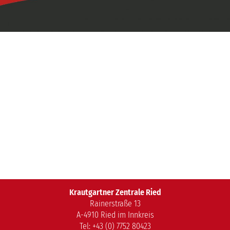
Service
Über uns
Bus buchen
Geschichte
Gruppenreise
Team
Unsere Reisen
Fuhrpark
Fundgegenstände
JOBS
Kontakt
Krautgartner Zentrale Ried
E-Mail
Rainerstraße 13
A-4910 Ried im Innkreis
Tel: +43 (0) 7752 80423