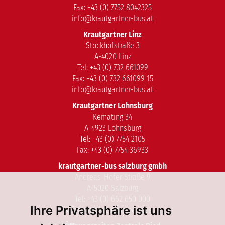
Fax: +43 (0) 7752 8042325
info@krautgartner-bus.at
Krautgartner Linz
Stockhofstraße 3
A-4020 Linz
Tel: +43 (0) 732 661099
Fax: +43 (0) 732 661099 15
info@krautgartner-bus.at
Krautgartner Lohnsburg
Kemating 34
A-4923 Lohnsburg
Tel: +43 (0) 7754 2105
Fax: +43 (0) 7754 36933
krautgartner-bus salzburg gmbh
Andreas-Hofer-Straße 9
A-5020 Salzburg
Tel: +43 (0) 662 650 000
Ihre Privatsphäre ist uns
salzburg@krautgartner-bus.at