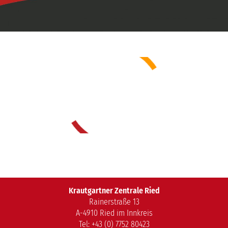
Service
Über uns
Bus buchen
Geschichte
Gruppenreise
Team
Unsere Reisen
Fuhrpark
Fundgegenstände
JOBS
Kontakt
Krautgartner Zentrale Ried
E-Mail
Rainerstraße 13
A-4910 Ried im Innkreis
Tel: +43 (0) 7752 80423