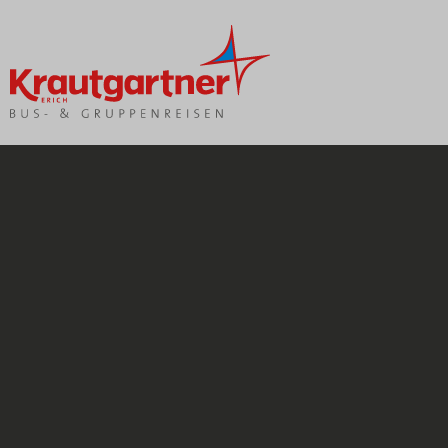
Unsere Reisen
Bus buchen
Reisekalender
Anfrage
Katalogbestellung
Fuhrpark
Gutscheine
Lenkzeit
Zustiege
Versicherung
Feedback
Blätterkataloge
Infoblätter
Newsletter
FAQ