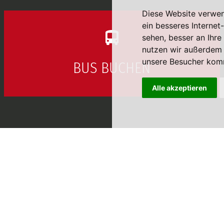
Diese Website verwen
ein besseres Internet
sehen, besser an Ihr
nutzen wir außerdem
unsere Besucher komm
BUS BUCHEN
Alle akzeptieren
nz
Krautgartner Lohnsburg
Kemating 34
A-4923 Lohnsburg
661099
Tel: +43 (0) 7754 2105
661099 15
Fax: +43 (0) 7754 36933