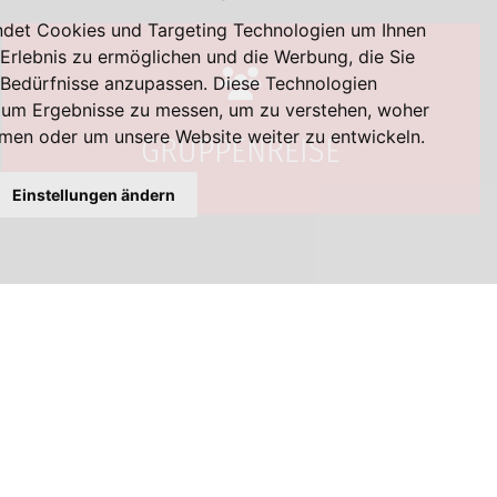
det Cookies und Targeting Technologien um Ihnen
-Erlebnis zu ermöglichen und die Werbung, die Sie
e Bedürfnisse anzupassen. Diese Technologien
 um Ergebnisse zu messen, um zu verstehen, woher
en oder um unsere Website weiter zu entwickeln.
GRUPPENREISE
Einstellungen ändern
krautgartner-bus salzburg gmbh
Andreas-Hofer-Straße 9
A-5020 Salzburg
Tel: +43 (0) 662 650 000
salzburg@krautgartner-bus.at