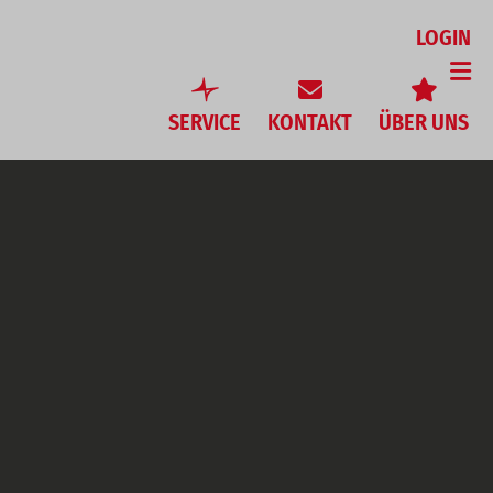
LOGIN
s
Kontakt
E-Mail
SERVICE
KONTAKT
ÜBER UNS
Bus buchen
E-Mail
Geschichte
Gruppenreise
Team
Unsere Reisen
Fuhrpark
stände
Fundgegenständ
JOBS