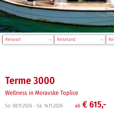
Reiseart
Reiseland
Rei
Terme 3000
Wellness in Moravske Toplice
€ 615,-
So. 08.11.2026 - Sa. 14.11.2026
ab