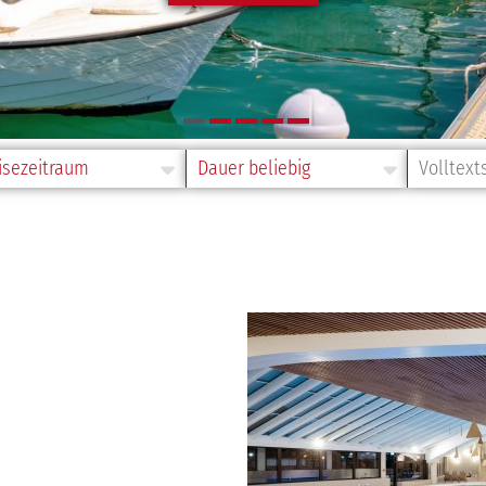
sezeitraum
Reisedauer
Volltext