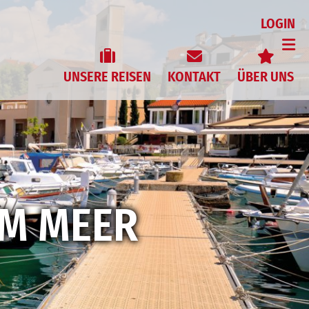
LOGIN
s
Kontakt
E-Mail
UNSERE REISEN
KONTAKT
ÜBER UNS
Reisekalender
E-Mail
Geschichte
Katalogbestellung
Team
Gutscheine
Fuhrpark
stände
Zustiege
Fundgegenständ
Versicherung
JOBS
Feedback
Z WIE ZADAR
AM MEER
SEN
Blätterkataloge
Infoblätter
Newsletter
FAQ