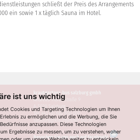
enstleistungen schließt der Preis des Arrangements
0 ein sowie 1 x täglich Sauna im Hotel.
krautgartner-bus salzburg gmbh
äre ist uns wichtig
Andreas-Hofer-Straße 9
A-5020 Salzburg
det Cookies und Targeting Technologien um Ihnen
Tel: +43 (0) 662 650 000
-Erlebnis zu ermöglichen und die Werbung, die Sie
salzburg@krautgartner-bus.at
e Bedürfnisse anzupassen. Diese Technologien
 um Ergebnisse zu messen, um zu verstehen, woher
Besuchen Sie uns auch auf facebook!
en oder um unsere Website weiter zu entwickeln.