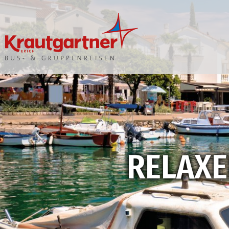
Unsere Reisen
Bus buchen
Reisekalender
Anfrage
Katalogbestellung
Fuhrpark
Gutscheine
Lenkzeit
Zustiege
Versicherung
Feedback
VON A WIE 
RELAXE
BE
Blätterkataloge
Infoblätter
Newsletter
FAQ