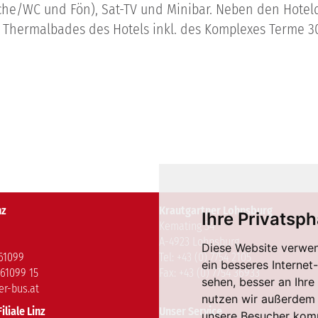
e/WC und Fön), Sat-TV und Minibar. Neben den Hoteldi
Thermalbades des Hotels inkl. des Komplexes Terme 300
nz
Krautgartner Lohnsburg
Ihre Privatsph
Kemating 34
A-4923 Lohnsburg
Diese Website verwen
661099
Tel: +43 (0) 7754 2105
ein besseres Internet
661099 15
Fax: +43 (0) 7754 36933
sehen, besser an Ihr
er-bus.at
nutzen wir außerdem
iliale Linz
Unser Service
unsere Besucher komm