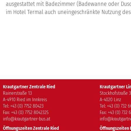
ausgestattet mit Badezimmer (Badewanne oder Dusch
im Hotel Termal auch uneingeschränkte Nutzung des 
Krautgartner Zentrale Ried
Krautgartner Li
Rainerstraße 13
Stockhofstraße 3
A-4910 Ried im Innkreis
A-4020 Linz
Tel: +43 (0) 7752 80423
Tel: +43 (0) 732 
Fax: +43 (0) 7752 8042325
Fax: +43 (0) 732 
info@krautgartner-bus.at
info@krautgartn
Öffnungszeiten Zentrale Ried
Öffnungszeiten F