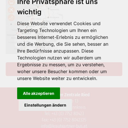
Ihre Privatsphäre ist uns
wichtig
Diese Website verwendet Cookies und
Targeting Technologien um Ihnen ein
besseres Internet-Erlebnis zu ermöglichen
und die Werbung, die Sie sehen, besser an
Ihre Bedürfnisse anzupassen. Diese
Technologien nutzen wir außerdem um
Ergebnisse zu messen, um zu verstehen,
Anfragen
woher unsere Besucher kommen oder um
unsere Website weiter zu entwickeln.
Alle akzeptieren
Krautgartner Zentrale Ried
Rainerstraße 13
Einstellungen ändern
A-4910 Ried im Innkreis
Tel: +43 (0) 7752 80423
Fax: +43 (0) 7752 8042325
info@krautgartner-bus.at