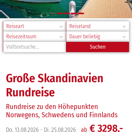
Service
Über uns
Reiseart
Reiseland
Bus buchen
Geschichte
Reisezeitraum
Reisedauer
Gruppenreise
Team
Volltextsuche
Unsere Reisen
Fuhrpark
Fundgegenstände
Große Skandinavien
JOBS
Rundreise
Kontakt
Rundreise zu den Höhepunkten
E-Mail
Norwegens, Schwedens und Finnlands
€ 3298,-
Do. 13.08.2026 - Di. 25.08.2026
ab