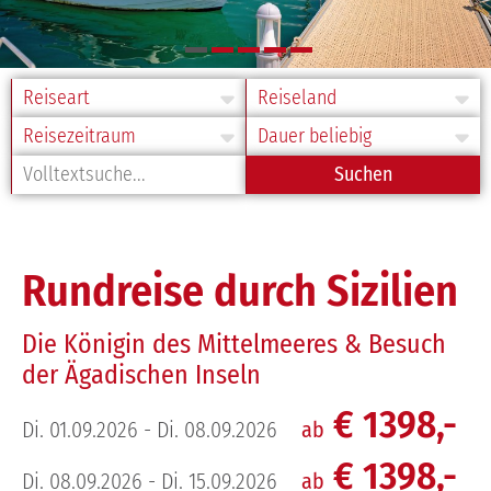
Service
Über uns
Reiseart
Reiseland
Bus buchen
Geschichte
Reisezeitraum
Reisedauer
Gruppenreise
Team
Volltextsuche
Unsere Reisen
Fuhrpark
Fundgegenstände
Rundreise durch Sizilien
JOBS
Die Königin des Mittelmeeres & Besuch
Kontakt
der Ägadischen Inseln
€ 1398,-
E-Mail
Di. 01.09.2026 - Di. 08.09.2026
ab
€ 1398,-
Di. 08.09.2026 - Di. 15.09.2026
ab