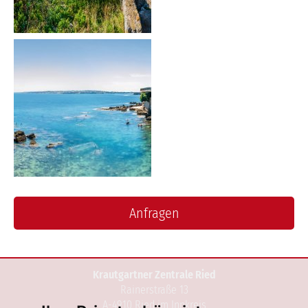
Anfragen
Krautgartner Zentrale Ried
Rainerstraße 13
A-4910 Ried im Innkreis