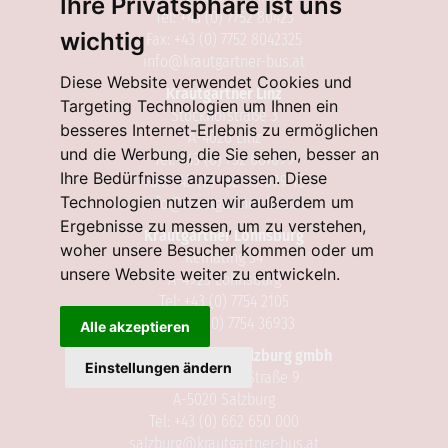
Ihre Privatsphäre ist uns
Tel: +43 (0) 7752 80423
wichtig
Fax: +43 (0) 7752 8042325
info@krautgartner-bus.at
Diese Website verwendet Cookies und
Krautgartner Linz
Targeting Technologien um Ihnen ein
Stockhofstraße 3
besseres Internet-Erlebnis zu ermöglichen
A-4020 Linz
und die Werbung, die Sie sehen, besser an
Tel: +43 (0) 732 661099
Ihre Bedürfnisse anzupassen. Diese
Fax: +43 (0) 732 661099 15
Technologien nutzen wir außerdem um
info@krautgartner-bus.at
Ergebnisse zu messen, um zu verstehen,
Krautgartner Lohnsburg
woher unsere Besucher kommen oder um
Kemating 34
unsere Website weiter zu entwickeln.
A-4923 Lohnsburg
Tel: +43 (0) 7754 2105
Fax: +43 (0) 7754 36933
Alle akzeptieren
krautgartner-bus salzburg gmbh
Einstellungen ändern
Andreas-Hofer-Straße 9
A-5020 Salzburg
Tel: +43 (0) 662 650 000
salzburg@krautgartner-bus.at