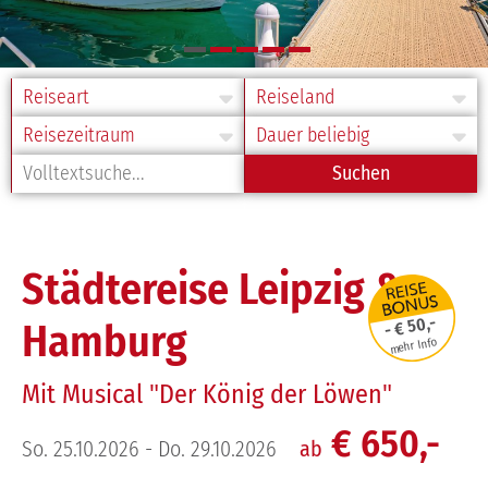
Service
Über uns
Reiseart
Reiseland
Bus buchen
Geschichte
Reisezeitraum
Reisedauer
Gruppenreise
Team
Volltextsuche
Unsere Reisen
Fuhrpark
Fundgegenstände
Städtereise Leipzig &
JOBS
- € 50,-
Hamburg
mehr Info
Kontakt
Mit Musical "Der König der Löwen"
E-Mail
€ 650,-
So. 25.10.2026 - Do. 29.10.2026
ab