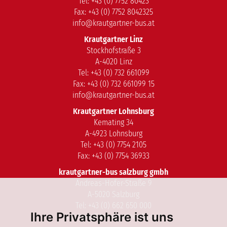
Tel: +43 (0) 7752 80423
Fax: +43 (0) 7752 8042325
info@krautgartner-bus.at
Krautgartner Linz
Stockhofstraße 3
A-4020 Linz
Tel: +43 (0) 732 661099
Fax: +43 (0) 732 661099 15
info@krautgartner-bus.at
Krautgartner Lohnsburg
Kemating 34
A-4923 Lohnsburg
Tel: +43 (0) 7754 2105
Fax: +43 (0) 7754 36933
krautgartner-bus salzburg gmbh
Andreas-Hofer-Straße 9
A-5020 Salzburg
Tel: +43 (0) 662 650 000
Ihre Privatsphäre ist uns
salzburg@krautgartner-bus.at