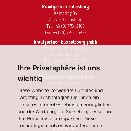
Krautgartner Lohnsburg
Kemating 34
A-4923 Lohnsburg
Tel: +43 (0) 7754 2105
Fax: +43 (0) 7754 36933
krautgartner-bus salzburg gmbh
Andreas-Hofer-Straße 9
A-5020 Salzburg
Tel: +43 (0) 662 650 000
Ihre Privatsphäre ist uns
salzburg@krautgartner-bus.at
Öffnungszeiten Zentrale Ried
wichtig
Montag bis Freitag
08:00 - 12:00 Uhr
Diese Website verwendet Cookies und
13:00 - 17:00 Uhr
Targeting Technologien um Ihnen ein
besseres Internet-Erlebnis zu ermöglichen
Öffnungszeiten Filiale Linz
und die Werbung, die Sie sehen, besser an
Montag bis Freitag
Ihre Bedürfnisse anzupassen. Diese
08:00 - 12:00 Uhr
Technologien nutzen wir außerdem um
Unser Service